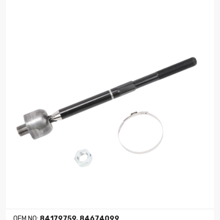
OEM NO:
84179759, 84674099