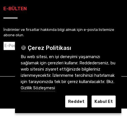
E-BÜLTEN
İndirimler ve fırsatlar hakkında bilgi almak için e-posta listemize
abone olun.
Abone Ol
🍪 Çerez Politikası
Bu web sitesi, en iyi deneyimi yaşamanızı
sağlamak için çerezleri kullanır. Reddederseniz, bu
web sitesini ziyaret ettiğinizde bilgileriniz
izlenmeyecektir. İzlenmeme tercihinizi hatırlamak
için tarayıcınızda tek bir çerez kullanılacaktır. Bkz.
CVY Otomotiv 2026 ©
Tüm Hakkı Saklıdır.
Gizlilik Sözleşmesi
Reddet
Kabul Et