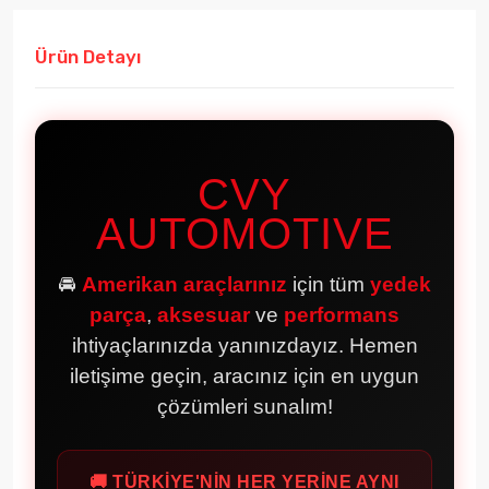
Ürün Detayı
CVY
AUTOMOTIVE
🚘
Amerikan araçlarınız
için tüm
yedek
parça
,
aksesuar
ve
performans
ihtiyaçlarınızda yanınızdayız. Hemen
iletişime geçin, aracınız için en uygun
çözümleri sunalım!
🚚 TÜRKİYE'NİN HER YERİNE AYNI