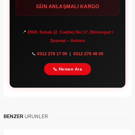
GÜN ANLAŞMALI KARGO
📍
2569. Sokak (2. Cadde) No:17, Etimesgut /
Şaşmaz – Ankara
📞
0312 278 17 00
|
0312 278 48 00
📞 Hemen Ara
BENZER
ÜRÜNLER