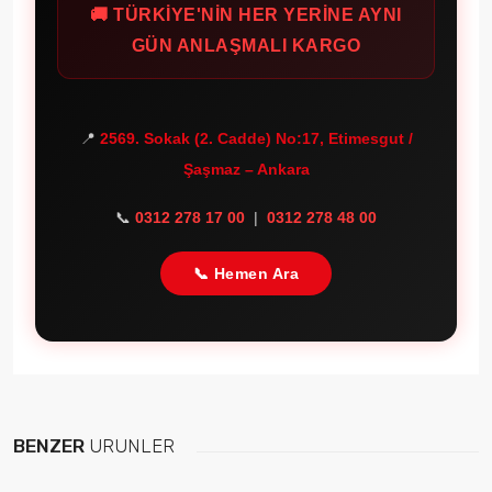
🚚 TÜRKİYE'NİN HER YERİNE AYNI
GÜN ANLAŞMALI KARGO
📍
2569. Sokak (2. Cadde) No:17, Etimesgut /
Şaşmaz – Ankara
📞
0312 278 17 00
|
0312 278 48 00
📞 Hemen Ara
BENZER
ÜRÜNLER