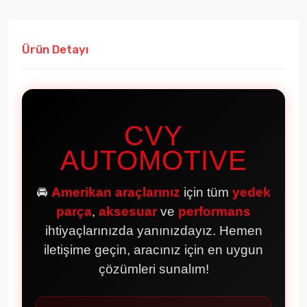
Ürün Detayı
CVY
AUTOMOTIVE
🚘
Amerikan araçlarınız
için tüm
yedek
parça
,
aksesuar
ve
performans
ihtiyaçlarınızda yanınızdayız. Hemen
iletişime geçin, aracınız için en uygun
çözümleri sunalım!