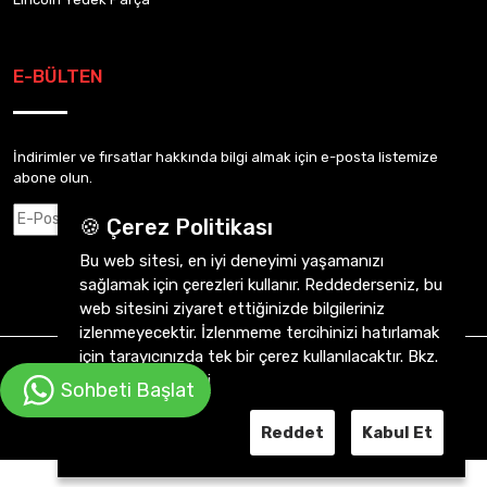
E-BÜLTEN
İndirimler ve fırsatlar hakkında bilgi almak için e-posta listemize
abone olun.
Abone Ol
🍪 Çerez Politikası
Bu web sitesi, en iyi deneyimi yaşamanızı
sağlamak için çerezleri kullanır. Reddederseniz, bu
web sitesini ziyaret ettiğinizde bilgileriniz
izlenmeyecektir. İzlenmeme tercihinizi hatırlamak
için tarayıcınızda tek bir çerez kullanılacaktır. Bkz.
CVY Otomotiv 2026 ©
Tüm Hakkı Saklıdır.
Gizlilik Sözleşmesi
Sohbeti Başlat
Reddet
Kabul Et