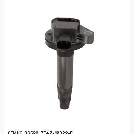
OEM NO:
DG520, 7T4Z-12029-E