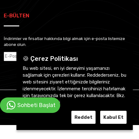
E-BÜLTEN
İndirimler ve fırsatlar hakkında bilgi almak için e-posta listemize
abone olun.
Abone Ol
🍪 Çerez Politikası
Bu web sitesi, en iyi deneyimi yaşamanızı
sağlamak için çerezleri kullanır. Reddederseniz, bu
web sitesini ziyaret ettiğinizde bilgileriniz
izlenmeyecektir. İzlenmeme tercihinizi hatırlamak
için tarayıcınızda tek bir çerez kullanılacaktır. Bkz.
CVY Otomotiv 2026 ©
Tüm Hakkı Saklıdır.
Gizlilik Sözleşmesi
Sohbeti Başlat
Reddet
Kabul Et