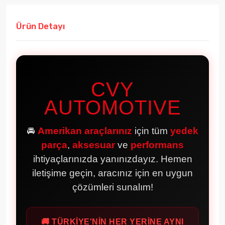
Ürün Detayı
CVY
AUTOMOTIVE
🚘
Amerikan araçlarınız
için tüm
yedek
parça
,
aksesuar
ve
performans
ihtiyaçlarınızda yanınızdayız. Hemen
iletişime geçin, aracınız için en uygun
çözümleri sunalım!
🚚 TÜRKİYE'NİN HER YERİNE AYNI