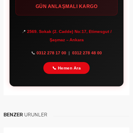
GÜN ANLAŞMALI KARGO
📍
2569. Sokak (2. Cadde) No:17, Etimesgut /
Şaşmaz – Ankara
📞
0312 278 17 00
|
0312 278 48 00
📞 Hemen Ara
BENZER
ÜRÜNLER