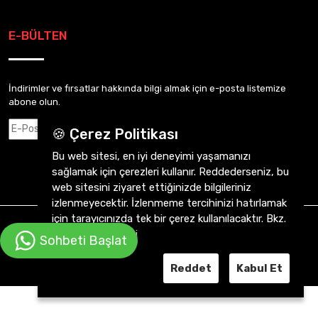
E-BÜLTEN
İndirimler ve fırsatlar hakkında bilgi almak için e-posta listemize
abone olun.
Abone Ol
🍪 Çerez Politikası
Bu web sitesi, en iyi deneyimi yaşamanızı
sağlamak için çerezleri kullanır. Reddederseniz, bu
web sitesini ziyaret ettiğinizde bilgileriniz
izlenmeyecektir. İzlenmeme tercihinizi hatırlamak
için tarayıcınızda tek bir çerez kullanılacaktır. Bkz.
CVY Otomotiv 2026 ©
Tüm Hakkı Saklıdır.
Gizlilik Sözleşmesi
Sohbeti Başlat
Reddet
Kabul Et