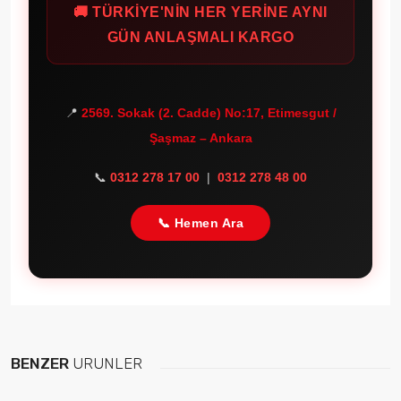
🚚 TÜRKİYE'NİN HER YERİNE AYNI
GÜN ANLAŞMALI KARGO
📍
2569. Sokak (2. Cadde) No:17, Etimesgut /
Şaşmaz – Ankara
📞
0312 278 17 00
|
0312 278 48 00
📞 Hemen Ara
BENZER
ÜRÜNLER