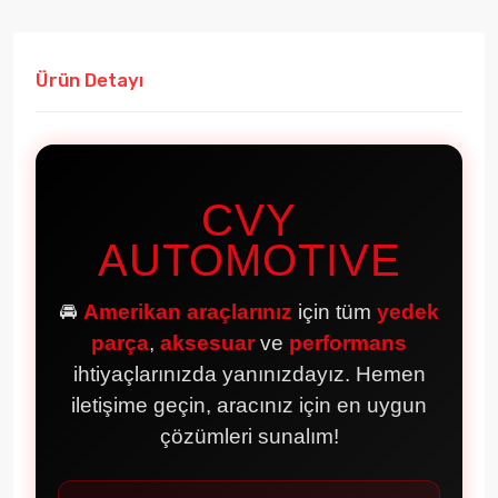
Ürün Detayı
CVY
AUTOMOTIVE
🚘
Amerikan araçlarınız
için tüm
yedek
parça
,
aksesuar
ve
performans
ihtiyaçlarınızda yanınızdayız. Hemen
iletişime geçin, aracınız için en uygun
çözümleri sunalım!