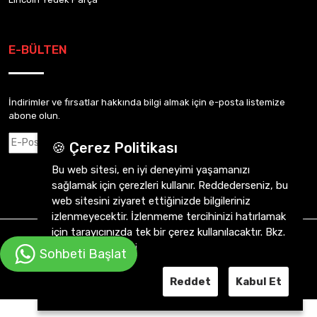
E-BÜLTEN
İndirimler ve fırsatlar hakkında bilgi almak için e-posta listemize
abone olun.
Abone Ol
🍪 Çerez Politikası
Bu web sitesi, en iyi deneyimi yaşamanızı
sağlamak için çerezleri kullanır. Reddederseniz, bu
web sitesini ziyaret ettiğinizde bilgileriniz
izlenmeyecektir. İzlenmeme tercihinizi hatırlamak
için tarayıcınızda tek bir çerez kullanılacaktır. Bkz.
CVY Otomotiv 2026 ©
Tüm Hakkı Saklıdır.
Gizlilik Sözleşmesi
Sohbeti Başlat
Reddet
Kabul Et