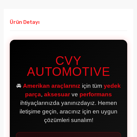
Ürün Detayı
CVY
AUTOMOTIVE
🚘
Amerikan araçlarınız
için tüm
yedek
parça
,
aksesuar
ve
performans
ihtiyaçlarınızda yanınızdayız. Hemen
iletişime geçin, aracınız için en uygun
çözümleri sunalım!