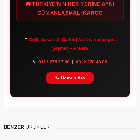
🚚 TÜRKİYE'NİN HER YERİNE AYNI
GÜN ANLAŞMALI KARGO
📍
2569. Sokak (2. Cadde) No:17, Etimesgut /
Şaşmaz – Ankara
📞
0312 278 17 00
|
0312 278 48 00
📞 Hemen Ara
BENZER
ÜRÜNLER